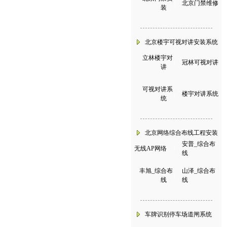
|
北京门禁维修
装
北京楼宇可视对讲安装系统
立林楼宇对
|
冠林可视对讲
讲
可视对讲系
|
楼宇对讲系统
统
北京网络综合布线工程安装
安普_综合布
无线AP网络
|
线
丰旭_综合布
山泽_综合布
|
线
线
车牌识别停车场道闸系统