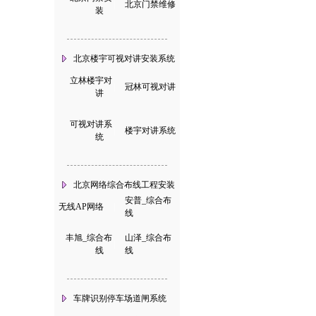
|
北京门禁维修
装
北京楼宇可视对讲安装系统
立林楼宇对
|
冠林可视对讲
讲
可视对讲系
|
楼宇对讲系统
统
北京网络综合布线工程安装
安普_综合布
无线AP网络
|
线
丰旭_综合布
山泽_综合布
|
线
线
车牌识别停车场道闸系统