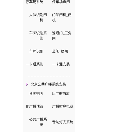
停车场系统
|
停车场道闸
人脸识别闸
门禁闸机_闸
|
机
机
车牌识别系
速通门_三角
|
统
闸
车牌识别
|
道闸_摆闸
一卡通系统
|
一卡通安装
北京公共广播系统安装
音响喇叭
|
IP广播功放
IP广播话筒
|
广播时序电源
公共广播系
|
音响灯光系统
统