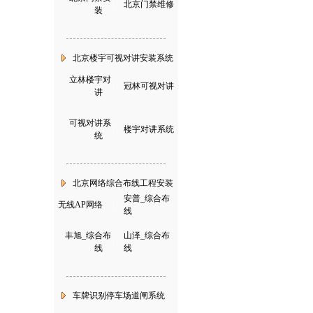
|
北京门禁维修
装
北京楼宇可视对讲安装系统
立林楼宇对
|
冠林可视对讲
讲
可视对讲系
|
楼宇对讲系统
统
北京网络综合布线工程安装
安普_综合布
无线AP网络
|
线
丰旭_综合布
山泽_综合布
|
线
线
车牌识别停车场道闸系统