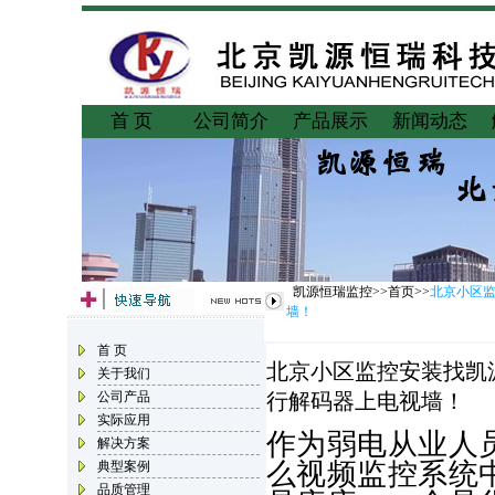
首 页
公司简介
产品展示
新闻动态
凯源恒瑞监控>>首页>>
北京小区
墙！
首 页
北京小区监控安装找凯
关于我们
公司产品
行解码器上电视墙！
实际应用
作为弱电从业人
解决方案
么视频监控系统
典型案例
品质管理