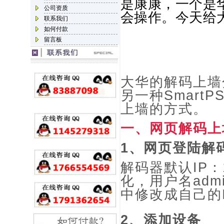
是康康，一个是
公司资质
会操作。今天给
联系我们
如何付款
留言板
大华的解码上墙
另一种
SmartP
上墙的方式。
一、网页解码上
1、网页登陆解
解码器默认IP：1
化，用户名adm
中修改成自己的
2、添加设备