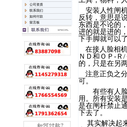
公司资质
安装人性闸机
联系我们
反转，意思是
如何付款
留言板
东西是不论的
进的就是进的
下手脚就可以
在接人脸相机
ＮＤ和ＯＰ-Ｒ
的，只是在另
注意正负之分
可。
有些有人脸
用。所有安装
是在闸杆禁止
下去了。
其实解决起来